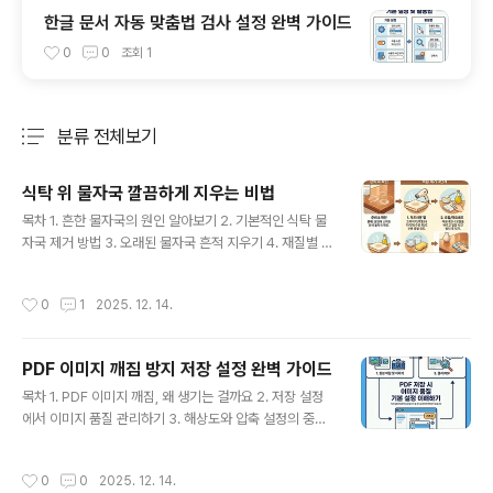
한글 문서 자동 맞춤법 검사 설정 완벽 가이드
0
0
조회
1
분류 전체보기
주요 글 목록
식탁 위 물자국 깔끔하게 지우는 비법
글 내용
목차 1. 흔한 물자국의 원인 알아보기 2. 기본적인 식탁 물
자국 제거 방법 3. 오래된 물자국 흔적 지우기 4. 재질별 식
탁 물자국 관리법 5. 식탁 물자국 예방하는 습관 6. 친환경
재료로 식탁 청소하기 7. 식탁 수명을 늘리는 추가 팁 매끈
작성시간
0
1
2025. 12. 14.
한 식탁을 위한 물자국 제거 첫걸음반짝이는 식탁은 보기
에도 좋지만, 컵이나 물병 자국 때문에 늘 고민이시죠? 이
런 얼룩들은 보기 싫을 뿐만 아니라 식탁의 수명을 단축시
PDF 이미지 깨짐 방지 저장 설정 완벽 가이드
킬 수도 있습니다. 식탁 재질에 따라 제거 방법이 조금씩 달
글 내용
라지기 때문에, 오늘은 식탁 위 물자국을 효과적으로 제거
목차 1. PDF 이미지 깨짐, 왜 생기는 걸까요 2. 저장 설정
하는 다양한 방법들을 알려드릴게요. 가장 흔하게 사용되
에서 이미지 품질 관리하기 3. 해상도와 압축 설정의 중요
는 나무 식탁부터 유리, 대리석까지, 각 재질별 특성을 고려
성 4. 미리보기로 이미지 상태 확인하기 5. 글꼴 포함 설정
한 맞춤 솔루션을 만나보세요. 먼저, 어떤 종류의 얼룩이 가
은 필수 6. 프로그램별 권장 설정 알아보기 7. 최종 정리 앞
작성시간
0
0
2025. 12. 14.
장 ..
으로 이미지 깨짐 걱정 끝 PDF 저장 시 이미지 품질 기본