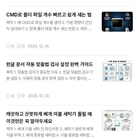
설정 이해하기PDF 문서를 만들 때 이미지가 깨지는 현상
은 흔하게 발생할 수 있습니다. 이는 주로 이미지 압축 설정
CMD로 폴더 파일 개수 빠르고 쉽게 세는 법
이나 저장 시 해상도 관련 옵션이 적절하지 않기 때문입니
글 내용
다. PDF를 저장할 때 이미지 품질을 결정하는 핵심 요소들
목차 1. 왜 CMD로 파일 개수를 셀까 2. 기본 명령어 간단
을 이해하는 것이 중요합니다. PDF 편집 프로그램마다 설
히 알아보기 3. 현재 폴더 파일 개수 세는 방법 4. 하위 폴
정하는 위치나 명칭은 조금씩 다를 수 있지만, 근본적인 원
더까지 포함해서 세는 방법 5. 특정 확장자 파일만 세는 팁
리는 동일합니다. 고품질의 이미지를 유지하면서도 파일..
6. 파일 개수만 따로 보고 싶다면 7. 마치며 CMD란 무엇
작성시간
0
0
2025. 12. 14.
인가많은 분들이 컴퓨터를 사용하면서 GUI(그래픽 사용자
인터페이스) 환경에 익숙해져 있습니다. 마우스 클릭 몇 번
으로 모든 작업을 해결할 수 있다는 점은 분명 편리합니다.
한글 문서 자동 맞춤법 검사 설정 완벽 가이드
하지만 때로는 텍스트 기반의 명령줄 인터페이스, 즉 CMD
글 내용
(Command Prompt)를 통해 더욱 빠르고 효율적으로
목차 1. 맞춤법 검사가 중요한 이유 2. 한글 맞춤법 검사 기
작업을 처리할 수 있습니다. CMD는 Windows 운영체제
본 설정 3. 사용자 맞춤 검사 항목 설정 4. 자주 틀리는 맞
의 기본 명령줄 해석기로, 다양한 명령어들을 입력하여 시
춤법 예시와 대비 5. 온라인 맞춤법 검사 도구 활용 팁 6.
스템과 직접 소통하는 방식입니다. GUI 환경에서..
실제 문서 작성 시 적용 방법 7. 올바른 맞춤법 사용 습관 만
작성시간
0
0
2025. 12. 13.
들기 맞춤법 검사 기본 설정 및 활용법많은 분들이 한글 문
서를 작성할 때 꼼꼼하게 신경 쓰지만, 사소한 오타나 맞춤
법 실수는 누구나 할 수 있습니다. 이러한 실수를 줄이고 문
깨끗하고 산뜻하게 베개 이불 세탁기 돌릴 때
서의 완성도를 높이기 위해 한글에는 매우 유용한 '자동 맞
이것만은 꼭 알아두세요
춤법 검사' 기능이 있습니다. 이 기능을 제대로 설정하고 활
글 내용
용한다면, 마치 숙련된 편집자가 옆에서 도와주는 듯한 효
목차 1. 베개 이불 세탁 전 확인사항 2. 세탁기 용량과 베개
과를 얻을 수 있습니다. 처음에는 조금 낯설 수 있지만, 몇
이불 무게 3. 베개 종류별 세탁법 4. 이불 종류별 세탁법 5.