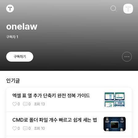
검색하기
티스토리
onelaw
구독자
1
구독하기
신고하기 레이어
열기
인기글
엑셀 표 열 추가 단축키 완전 정복 가이드
0
0
조회
13
CMD로 폴더 파일 개수 빠르고 쉽게 세는 법
0
0
조회
10